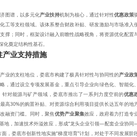
经济图谱，以多元化
产业扶持
机制为核心，通过针对性
优惠政策
及化工等支柱领域。该体系整合财政补贴、研发激励与市场准入
性支撑；同时，框架设计融入前瞻性战略视角，将资源优化配置
深化奠定结构性基石。
柱产业支持措施
心产业的支柱地位，娄底市构建了极具针对性与协同性的
产业政
策略，通过设立专项发展基金，重点引导企业向绿色化、智能化
。针对能源与矿产领域，娄底市推出了一系列力度空前的
优惠
最高30%的购置补贴、对资源综合利用项目提供长达五年的地
技改融资门槛。同时，聚焦
优势产业聚集
效应，政府着力打造专
基地，加速技术外溢效应，形成“龙头企业引领—配套企业协同
方面，娄底市创新性地实施“梯度培育”计划，对处于不同发展阶