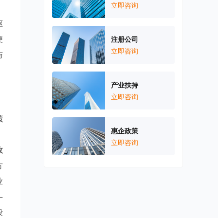
立即咨询
驱
便
注册公司
立即咨询
与
产业扶持
立即咨询
策
惠企政策
、
立即咨询
政
方
业
—
段