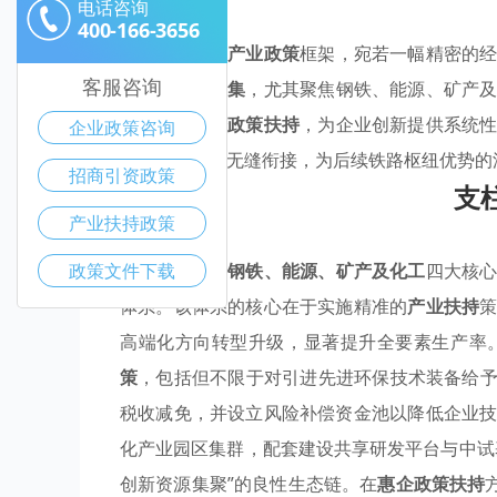
电话咨询
400-166-3656
娄底市构建的
产业政策
框架，宛若一幅精密的
客服咨询
动
优势产业聚集
，尤其聚焦钢铁、能源、矿产
利，强化
惠企政策扶持
，为企业创新提供系统
企业政策咨询
区域协同发展无缝衔接，为后续铁路枢纽优势的
招商引资政策
支
产业扶持政策
政策文件下载
为巩固与提升
钢铁、能源、矿产及化工
四大核
体系。该体系的核心在于实施精准的
产业扶持
高端化方向转型升级，显著提升全要素生产率
策
，包括但不限于对引进先进环保技术装备给予
税收减免，并设立风险补偿资金池以降低企业
化产业园区集群，配套建设共享研发平台与中试
创新资源集聚”的良性生态链。在
惠企政策扶持