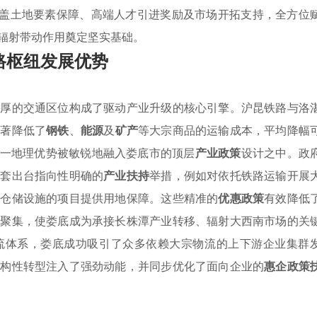
涵盖土地要素保障、高端人才引进奖励及市场开拓支持，全方位
辐射带动作用奠定坚实基础。
路枢纽发展优势
独厚的交通区位构成了驱动产业升级的核心引擎。沪昆铁路与洛
显著降低了
钢铁
、
能源
及
矿产
等大宗商品的运输成本，平均降幅
这一地理优势被敏锐地融入娄底市的顶层
产业政策
设计之中。政
配套出台指向性明确的
产业扶持
举措，例如对依托铁路运输开展
化仓储设施的项目提供用地保障。这些精准的
优惠政策
有效降低
与聚集，使娄底成为承接长株潭产业转移、辐射大西南市场的关
流体系，娄底成功吸引了众多依赖大宗物流的上下游企业集群
结构性转型注入了强劲动能，并同步优化了面向企业的
惠企政策